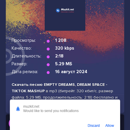
Просмотры:
1 208
Качество:
320 kbps
Длительность:
2:18
Размер:
5.29 МБ
Дата релиза:
16 август 2024
Скачать песню EMPTY DREAMS, DREAM SPACE -
TIKTOK MASHUP
в mp3 (битрейт: 320 кбит/с, размер
файла: 5.29 МБ, продолжительность: 2:18) бесплатно и
без подписок
muzkit.net
Would like to send you notifications
Слушать
Discard
Allow
EMPTY DREAMS, DREAM SPACE - TIKTOK MASHUP