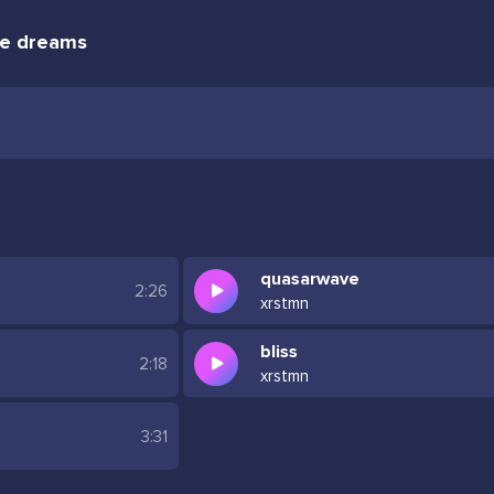
me dreams
quasarwave
2:26
xrstmn
bliss
2:18
xrstmn
3:31