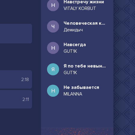
Навстречу жизни
Н
VITALY KORBUT
Человеческая комедия
Ч
Демидыч
Навсегда
Н
GUT1K
Я по тебе невыносимо скучаю
Я
GUT1K
2:18
Не забывается
Н
MILANNA
2:11