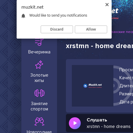
muzkit.net
Would like to send you notifications
Сейчас в
тренде
Discard
Allow
Muzkit.net
Русские и казахские пес
xrstmn - home dre
Вечеринка
Просм
Золотые
Качест
хиты
Длите
Разме
Дата р
Занятие
спортом
Слушать
xrstmn - home dreams
Новогодние