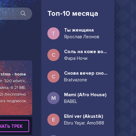
Топ-10 месяца
Ты женщина
Т
Ярослав Леонов
Соль на коже волосы в пучок
С
Фара Ночи
Снова вечер снова дождь может всё таки придёшь
rstmn - home
С
Bratvazone
: 320 кбит/с,
йла: 6.21 МБ,
2) бесплатно
Mami (Afro House)
M
без подписок
BABEL
Elini ver (Akustik)
E
Ebru Yaşar, Amo988
ЧАТЬ ТРЕК