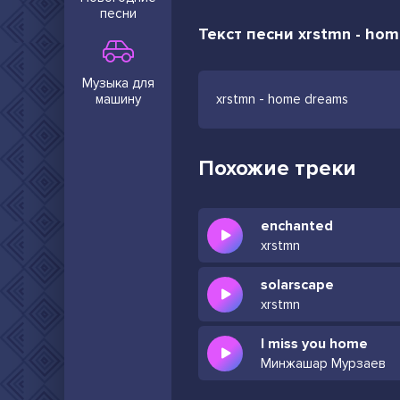
песни
Текст песни xrstmn - ho
Музыка для
машину
xrstmn - home dreams
Похожие треки
enchanted
xrstmn
solarscape
xrstmn
I miss you home
Минжашар Мурзаев