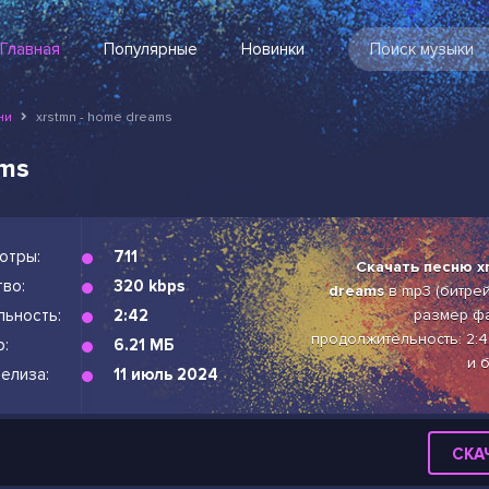
Главная
Популярные
Новинки
ни
xrstmn - home dreams
ams
отры:
711
Скачать песню x
во:
320 kbps
dreams
в mp3 (битрейт
льность:
2:42
размер фа
продолжительность: 2:4
р:
6.21 МБ
и 
елиза:
11 июль 2024
СКА