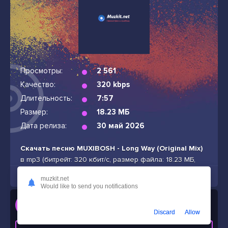
Просмотры:
2 561
Качество:
320 kbps
Длительность:
7:57
Размер:
18.23 МБ
Дата релиза:
30 май 2026
Скачать песню MUXIBOSH - Long Way (Original Mix)
в mp3 (битрейт: 320 кбит/с, размер файла: 18.23 МБ,
продолжительность: 7:57) бесплатно и без подписок
muzkit.net
Would like to send you notifications
Слушать
MUXIBOSH - Long Way (Original Mix)
Discard
Allow