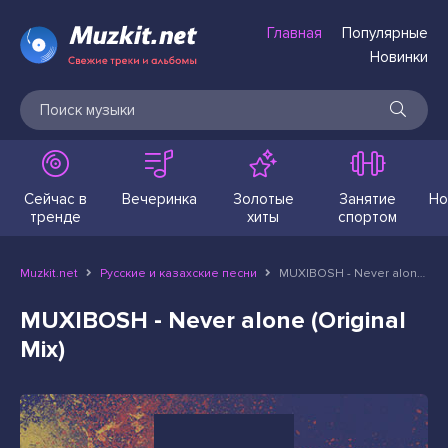
Главная
Популярные
Новинки
Сейчас в
Вечеринка
Золотые
Занятие
Но
тренде
хиты
спортом
Muzkit.net
Русские и казахские песни
MUXIBOSH - Never alone (Original Mix)
MUXIBOSH - Never alone (Original
Mix)