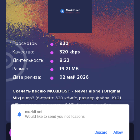
Просмотры:
930
Качество:
320 kbps
Длительность:
8:23
Размер:
19.21 МБ
Дата релиза:
02 май 2026
Скачать песню MUXIBOSH - Never alone (Original
Mix)
в mp3 (битрейт: 320 кбит/с, размер файла: 19.21
МБ, продолжительность: 8:23) бесплатно и без
подписок
muzkit.net
Would like to send you notifications
Слушать
Discard
Allow
MUXIBOSH - Never alone (Original Mix)