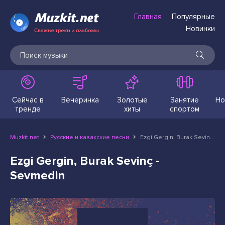
Главная
Популярные
Новинки
Сейчас в
Вечеринка
Золотые
Занятие
Но
тренде
хиты
спортом
Muzkit.net
Русские и казахские песни
Ezgi Gergin, Burak Sevinç - Sevmedin
Ezgi Gergin, Burak Sevinç -
Sevmedin