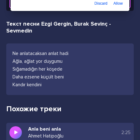
СКАЧАТЬ ТРЕК
Discard
Allow
Текст песни Ezgi Gergin, Burak Sevinç -
Sevmedin
Ne anlatacaksan anlat hadi
Ağla, ağlat yor duygumu
Sığamadığın her köşede
Daha ezsene küçült beni
Kandır kendini
Похожие треки
Anla beni anla
2:25
Ahmet Hatipoğlu