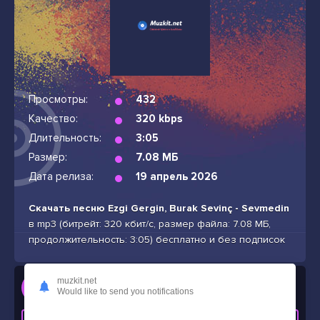
Просмотры:
432
Качество:
320 kbps
Длительность:
3:05
Размер:
7.08 МБ
Дата релиза:
19 апрель 2026
Скачать песню Ezgi Gergin, Burak Sevinç - Sevmedin
в mp3 (битрейт: 320 кбит/с, размер файла: 7.08 МБ,
продолжительность: 3:05) бесплатно и без подписок
Слушать
muzkit.net
Would like to send you notifications
Ezgi Gergin, Burak Sevinç - Sevmedin