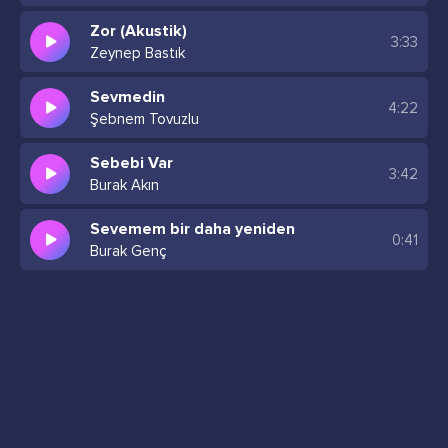
Zor (Akustik)
3:33
Zeynep Bastık
Sevmedin
4:22
Şebnem Tovuzlu
Sebebi Var
3:42
Burak Akın
Sevemem bir daha yeniden
0:41
Burak Genç