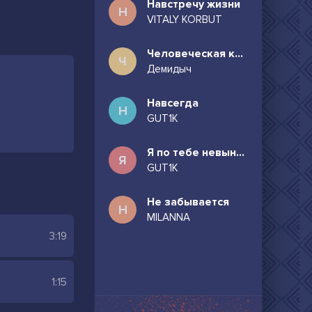
Навстречу жизни
Н
VITALY KORBUT
Человеческая комедия
Ч
Демидыч
Навсегда
Н
GUT1K
Я по тебе невыносимо скучаю
Я
GUT1K
Не забывается
Н
MILANNA
3:19
1:15