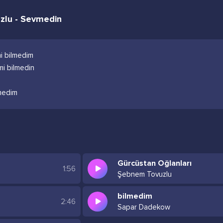
zlu - Sevmedin
i bilmedim
i bilmedin
lmedim
Gürcüstan Oğlanları
1:56
Şebnem Tovuzlu
bilmedim
2:46
Sapar Dadekow