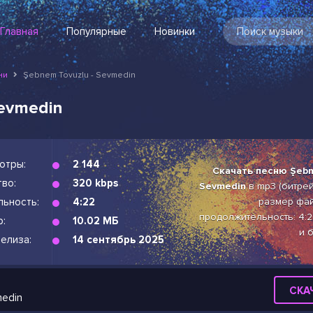
Главная
Популярные
Новинки
ни
Şebnem Tovuzlu - Sevmedin
Sevmedin
отры:
2 144
Скачать песню Şebn
во:
320 kbps
Sevmedin
в mp3 (битрейт
льность:
4:22
размер фай
продолжительность: 4:2
р:
10.02 МБ
и 
елиза:
14 сентябрь 2025
СКА
medin