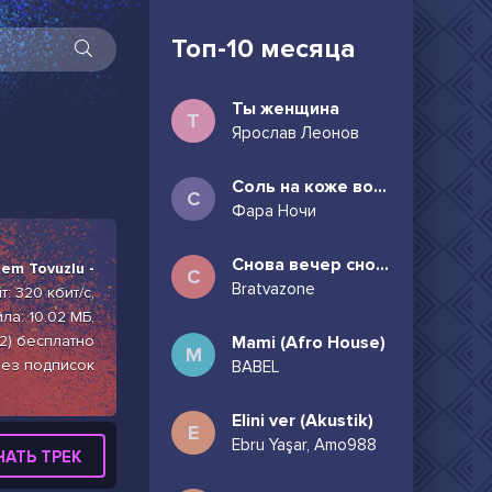
Топ-10 месяца
Ты женщина
Т
Ярослав Леонов
Соль на коже волосы в пучок
С
Фара Ночи
Снова вечер снова дождь может всё таки придёшь
em Tovuzlu -
С
Bratvazone
: 320 кбит/с,
ла: 10.02 МБ,
2) бесплатно
Mami (Afro House)
M
без подписок
BABEL
Elini ver (Akustik)
E
Ebru Yaşar, Amo988
ЧАТЬ ТРЕК