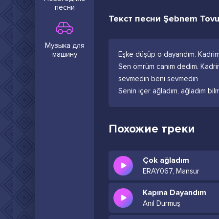
песни
Текст песни Şebnem Tovu
Музыка для
машину
Eşke düşüp o dayandım. Kadrim
Sen ömrüm canım dedim. Kadrim
sevmedin beni sevmedin
Senin içer ağladım, ağladım bi
Похожие треки
Çok ağladım
ERAY067, Mansur
Kapına Dayandım
Anıl Durmuş