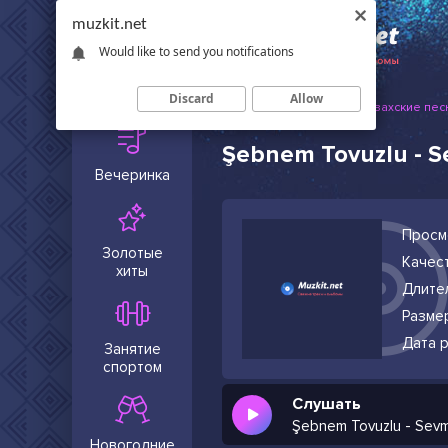
muzkit.net
Would like to send you notifications
Сейчас в
тренде
Discard
Allow
Muzkit.net
Русские и казахские пес
Şebnem Tovuzlu - 
Вечеринка
Просм
Золотые
Качест
хиты
Длите
Разме
Дата р
Занятие
спортом
Слушать
Şebnem Tovuzlu - Sev
Новогодние