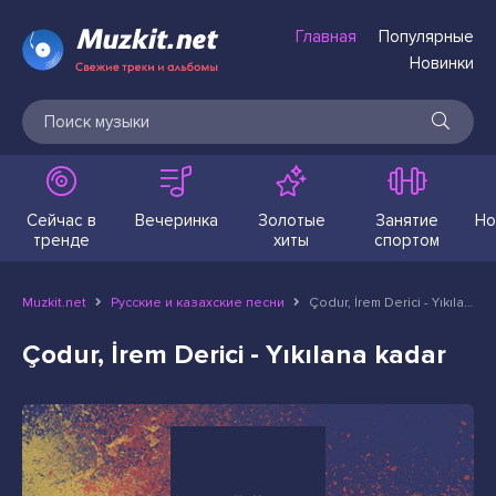
Главная
Популярные
Новинки
Сейчас в
Вечеринка
Золотые
Занятие
Но
тренде
хиты
спортом
Muzkit.net
Русские и казахские песни
Çodur, İrem Derici - Yıkılana kadar
Çodur, İrem Derici - Yıkılana kadar