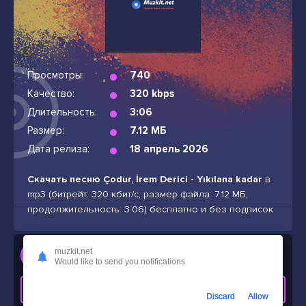
Просмотры:
740
Качество:
320 kbps
Длительность:
3:06
Размер:
7.12 МБ
Дата релиза:
18 апрель 2026
Скачать песню Çodur, İrem Derici - Yıkılana kadar
в
mp3 (битрейт: 320 кбит/с, размер файла: 7.12 МБ,
продолжительность: 3:06) бесплатно и без подписок
Слушать
muzkit.net
Would like to send you notifications
Çodur, İrem Derici - Yıkılana kadar
СКАЧАТЬ ТРЕК
Discard
Allow