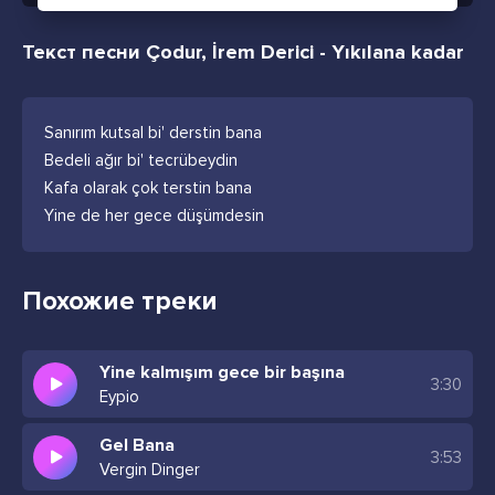
Текст песни Çodur, İrem Derici - Yıkılana kadar
Sanırım kutsal bi' derstin bana
Bedeli ağır bi' tecrübeydin
Kafa olarak çok terstin bana
Yine de her gece düşümdesin
Похожие треки
Yine kalmışım gece bir başına
3:30
Eypio
Gel Bana
3:53
Vergin Dinger