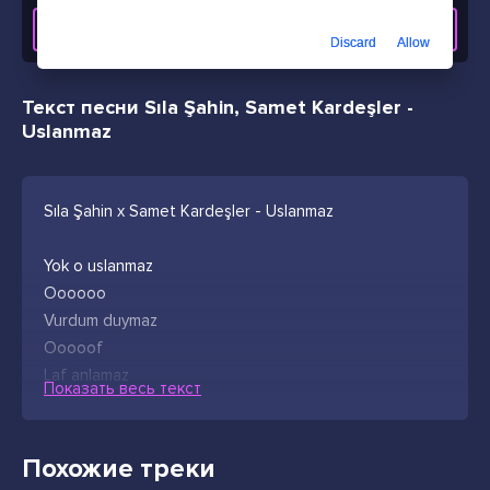
СКАЧАТЬ ТРЕК
Discard
Allow
Текст песни Sıla Şahin, Samet Kardeşler -
Uslanmaz
Sıla Şahin x Samet Kardeşler - Uslanmaz
Yok o uslanmaz
Oooooo
Vurdum duymaz
Ooooof
Laf anlamaz
Показать весь текст
Ver elini aşktan ölelim
Sensin benim artık tek dileğim
Похожие треки
Sakın olmaz deme tesüf ederim