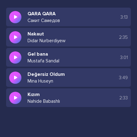
Bana öyle bakma ciddi niyetim
QARA QARA
3:13
Сакит Самедов
Seni ben oyalamam inanma yalanlara
Hazırla bohçanı kız bu gece yarısına
Nakaut
Sokağına gelicem kaçırıcam seni
2:35
Didar Nurberdiyew
İnanmıyorsan bana çık odanın balkonuna
Gel bana
3:01
Yok o uslanmaz
Mustafa Sandal
Akıllanmaz
Değersiz Oldum
Şu halimden hiç anlamaz
3:49
Mina Huseyn
Özlerim bilmez
Umursamaz
Kızım
2:33
Umrunda değil
Nahide Babashlı
Vurdumduymaz
Bana bana sabır diliyorum of
Şu inadını yıkacağım ben inşallah
Kader önümüze set çekiyor of