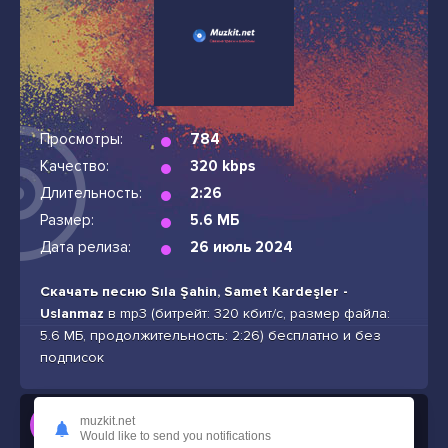
Просмотры:
784
Качество:
320 kbps
Длительность:
2:26
Размер:
5.6 МБ
Дата релиза:
26 июль 2024
Скачать песню Sıla Şahin, Samet Kardeşler -
Uslanmaz
в mp3 (битрейт: 320 кбит/с, размер файла:
5.6 МБ, продолжительность: 2:26) бесплатно и без
подписок
Слушать
muzkit.net
Sıla Şahin, Samet Kardeşler - Uslanmaz
Would like to send you notifications