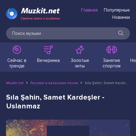
Главная
Популярные
Новинки
Сейчас в
Вечеринка
Золотые
Занятие
Но
тренде
хиты
спортом
Muzkit.net
Русские и казахские песни
Sıla Şahin, Samet Kardeşler - Uslanmaz
Sıla Şahin, Samet Kardeşler -
Uslanmaz