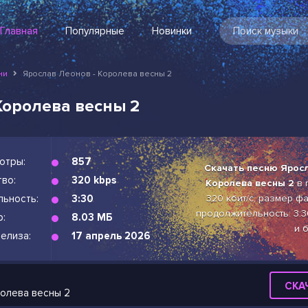
Главная
Популярные
Новинки
ни
Ярослав Леонов - Королева весны 2
Королева весны 2
отры:
857
Скачать песню Яросл
во:
320 kbps
Королева весны 2
в 
льность:
3:30
320 кбит/с, размер фа
продолжительность: 3:3
р:
8.03 МБ
и 
елиза:
17 апрель 2026
СКА
ролева весны 2