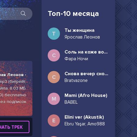
Топ-10 месяца
Ты женщина
Т
Ярослав Леонов
Соль на коже волосы в пучок
С
Фара Ночи
Снова вечер снова дождь может всё таки придёшь
ав Леонов -
С
Bratvazone
mp3 (битрейт:
йла: 8.03 МБ,
0) бесплатно
Mami (Afro House)
M
без подписок
BABEL
Elini ver (Akustik)
E
Ebru Yaşar, Amo988
ЧАТЬ ТРЕК