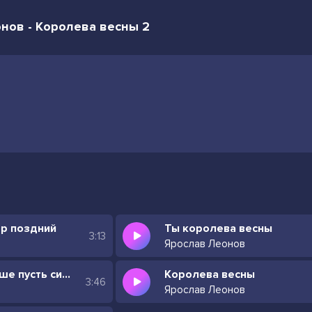
нов - Королева весны 2
р поздний
Ты королева весны
3:13
Ярослав Леонов
Подними голову выше пусть сияют глаза
Королева весны
3:46
Ярослав Леонов