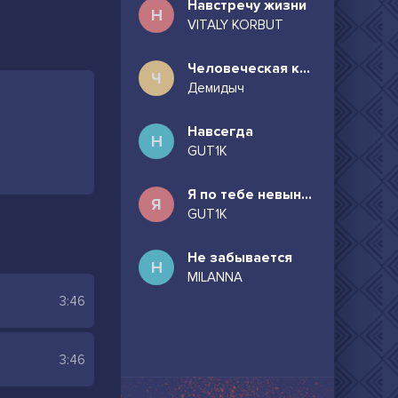
Навстречу жизни
Н
VITALY KORBUT
Человеческая комедия
Ч
Демидыч
Навсегда
Н
GUT1K
Я по тебе невыносимо скучаю
Я
GUT1K
Не забывается
Н
MILANNA
3:46
3:46