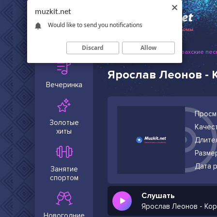
muzkit.net
Would like to send you notifications
Сейчас в
тренде
Discard
Allow
Muzkit.net
Русские и казахские пес
Ярослав Леонов - 
Вечеринка
Просм
Золотые
Качест
хиты
Длите
Разме
Дата р
Занятие
спортом
Слушать
Ярослав Леонов - Ко
Новогодние