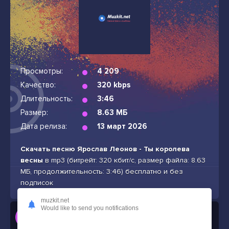
Просмотры:
4 209
Качество:
320 kbps
Длительность:
3:46
Размер:
8.63 МБ
Дата релиза:
13 март 2026
Скачать песню Ярослав Леонов - Ты королева
весны
в mp3 (битрейт: 320 кбит/с, размер файла: 8.63
МБ, продолжительность: 3:46) бесплатно и без
подписок
muzkit.net
Would like to send you notifications
Слушать
Ярослав Леонов - Ты королева весны