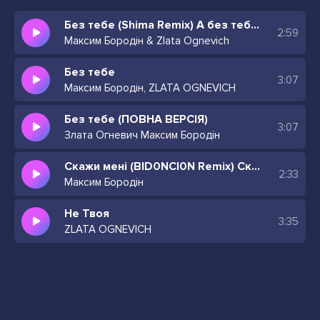
Без тебе (Shima Remix) А без тебе далеко до неба
2:59
Максим Бородін & Zlata Ognevich
Без тебе
3:07
Максим Бородін, ZLATA OGNEVICH
Без тебе (ПОВНА ВЕРСІЯ)
3:07
Злата Огневич Максим Бородін
Скажи мені (BID0NCI0N Remix) Скажи мені, любов моя, любов моя
2:33
Максим Бородін
Не Твоя
3:35
ZLATA OGNEVICH