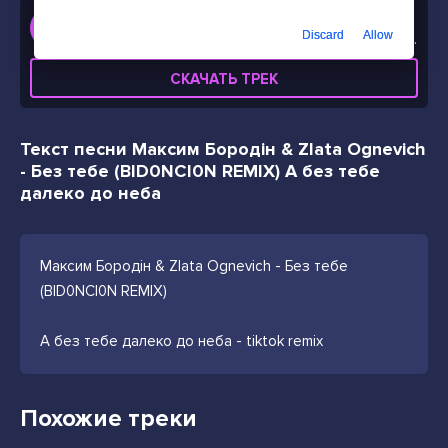
Слушать
Discard
Allow
Максим Бородін & Zlata Ognevich - Без тебе (BID0NCI0N REMIX) А без тебе далеко до неба
СКАЧАТЬ ТРЕК
Текст песни Максим Бородін & Zlata Ognevich
- Без тебе (BID0NCI0N REMIX) А без тебе
далеко до неба
Максим Бородін & Zlata Ognevich - Без тебе
(BID0NCI0N REMIX)
А без тебе далеко до неба - tiktok remix
Похожие треки