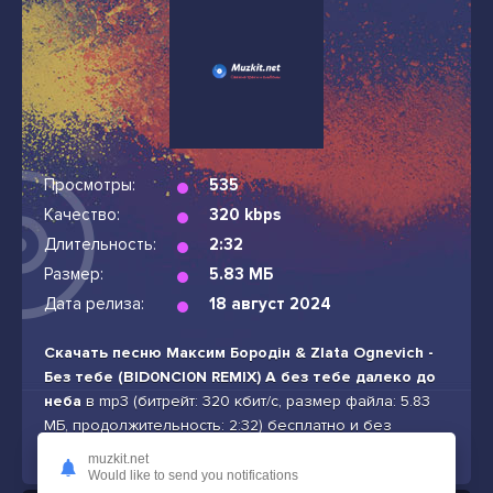
Просмотры:
535
Качество:
320 kbps
Длительность:
2:32
Размер:
5.83 МБ
Дата релиза:
18 август 2024
Скачать песню Максим Бородін & Zlata Ognevich -
Без тебе (BID0NCI0N REMIX) А без тебе далеко до
неба
в mp3 (битрейт: 320 кбит/с, размер файла: 5.83
МБ, продолжительность: 2:32) бесплатно и без
подписок
muzkit.net
Would like to send you notifications