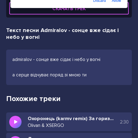
Discard
Allow
СКАЧАТЬ ТРЕК
Текст песни Admiralov - сонце вже сідає і
небо у вогні
admiralov - сонце вже сідає і небо у вогні
а серце відчуває поряд зі мною ти
Похожие треки
Охоронець (karmv remix) За горизонтом де сідає сонце
2:30
Olivan & XSERGO