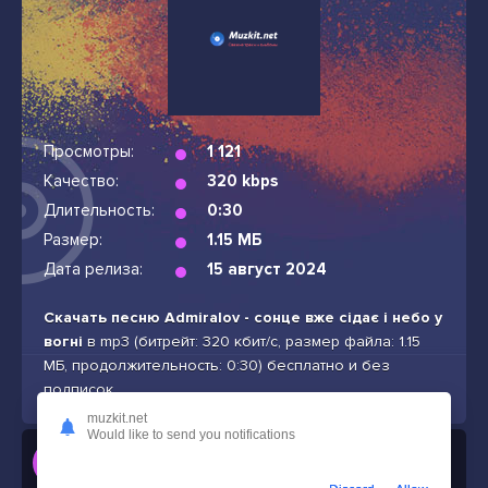
Просмотры:
1 121
Качество:
320 kbps
Длительность:
0:30
Размер:
1.15 МБ
Дата релиза:
15 август 2024
Скачать песню Admiralov - сонце вже сідає і небо у
вогні
в mp3 (битрейт: 320 кбит/с, размер файла: 1.15
МБ, продолжительность: 0:30) бесплатно и без
подписок
muzkit.net
Would like to send you notifications
Слушать
Admiralov - сонце вже сідає і небо у вогні