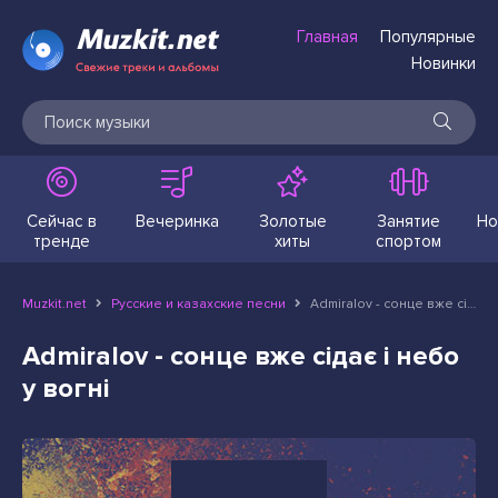
Главная
Популярные
Новинки
Сейчас в
Вечеринка
Золотые
Занятие
Но
тренде
хиты
спортом
Muzkit.net
Русские и казахские песни
Admiralov - сонце вже сідає і небо у вогні
Admiralov - сонце вже сідає і небо
у вогні