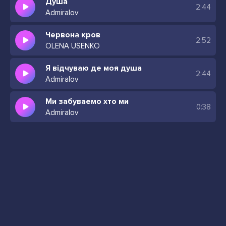
Душа
2:44
Admiralov
Червона кров
2:52
OLENA USENKO
Я відчуваю де моя душа
2:44
Admiralov
Ми забуваемо хто ми
0:38
Admiralov