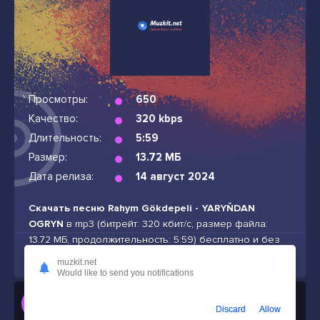
Просмотры:
650
Качество:
320 kbps
Длительность:
5:59
Размер:
13.72 МБ
Дата релиза:
14 август 2024
Скачать песню Rahym Gökdepeli - YARYŇDAN
OGRYN
в mp3 (битрейт: 320 кбит/с, размер файла:
13.72 МБ, продолжительность: 5:59) бесплатно и без
подписок
muzkit.net
Would like to send you notifications
Слушать
Discard
Allow
Rahym Gökdepeli - YARYŇDAN OGRYN