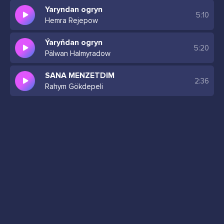
Yaryndan ogryn
5:10
Hemra Rejepow
Ýaryňdan ogryn
5:20
Pälwan Halmyradow
SANA MENZETDIM
2:36
Rahym Gökdepeli