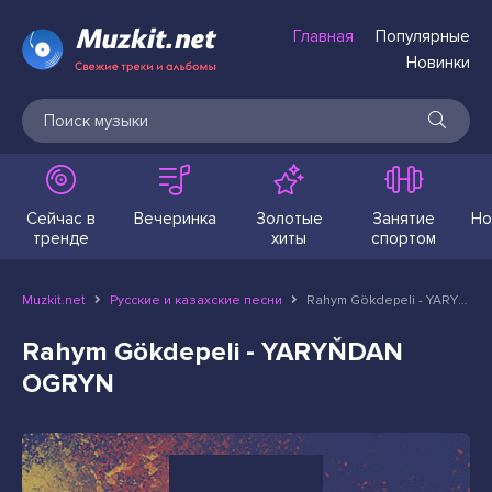
Главная
Популярные
Новинки
Сейчас в
Вечеринка
Золотые
Занятие
Но
тренде
хиты
спортом
Muzkit.net
Русские и казахские песни
Rahym Gökdepeli - YARYŇDAN OGRYN
Rahym Gökdepeli - YARYŇDAN
OGRYN