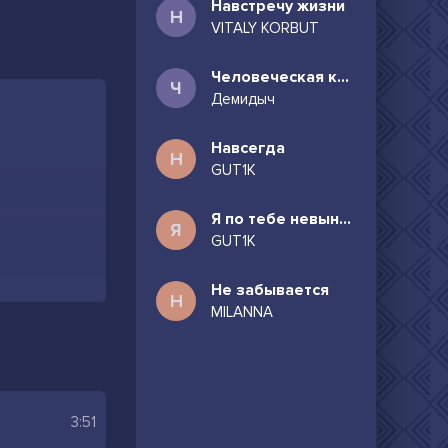
Навстречу жизни
Н
VITALY KORBUT
Человеческая комедия
Ч
Демидыч
Навсегда
Н
GUT1K
Я по тебе невыносимо скучаю
Я
GUT1K
Не забывается
Н
MILANNA
3:51