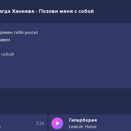
Рагда Ханиева - Позови меня с собой
еремен тебя уносит
замен
 тобой!
Гиперборея
3:26
)
LeanJe, Horus
ы