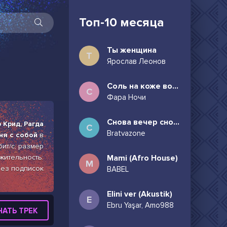
Топ-10 месяца
Ты женщина
Т
Ярослав Леонов
Соль на коже волосы в пучок
С
Фара Ночи
Снова вечер снова дождь может всё таки придёшь
 Крид, Рагда
С
Bratvazone
ня с собой
в
бит/с, размер
лжительность:
Mami (Afro House)
M
без подписок
BABEL
Elini ver (Akustik)
E
Ebru Yaşar, Amo988
ЧАТЬ ТРЕК