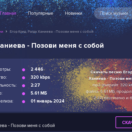
Главная
Популярные
Новинки
ни
Егор Крид, Рагда Ханиева - Позови меня с собой
Ханиева - Позови меня с собой
отры:
2 446
Скачать песню Егор
во:
320 kbps
Ханиева - Позови ме
льность:
2:27
mp3 (битрейт: 320 к
файла: 5.61 МБ, продо
р:
5.61 МБ
2:27) бесплатно и 
елиза:
01 январь 2024
СКА
иева - Позови меня с собой