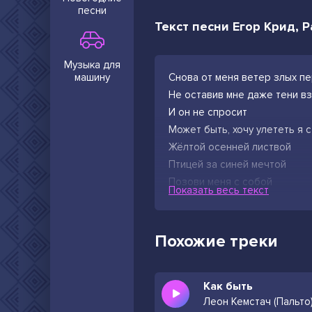
песни
Текст песни Егор Крид, 
Музыка для
машину
Снова от меня ветер злых п
Не оставив мне даже тени в
И он не спросит
Может быть, хочу улететь я с
Жёлтой осенней листвой
Птицей за синей мечтой
Позови меня с собой
Показать весь текст
Я приду сквозь злые ночи
Я отправлюсь за тобой
Что бы путь мне ни пророчил
Похожие треки
Я приду туда, где ты
Нарисуешь в небе солнце
Как быть
Где разбитые мечты
Леон Кемстач (Пальто
Обретают снова силу высот