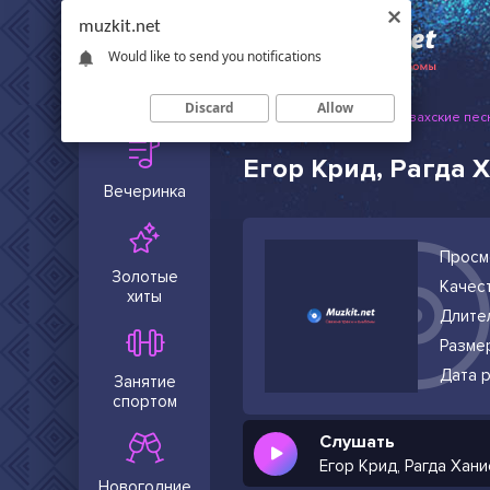
muzkit.net
Would like to send you notifications
Сейчас в
тренде
Discard
Allow
Muzkit.net
Русские и казахские пес
Егор Крид, Рагда 
Вечеринка
Просм
Золотые
Качест
хиты
Длите
Разме
Дата р
Занятие
спортом
Слушать
Егор Крид, Рагда Хан
Новогодние