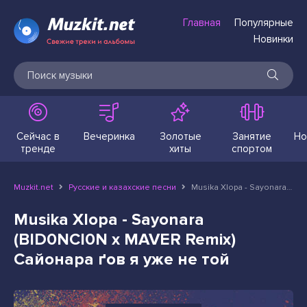
Главная
Популярные
Новинки
Сейчас в
Вечеринка
Золотые
Занятие
Но
тренде
хиты
спортом
Muzkit.net
Русские и казахские песни
Musika Xlopa - Sayonara (BID0NCI0N x MAVER Remix) Сайонара ґов я уже не той
Musika Xlopa - Sayonara
(BID0NCI0N x MAVER Remix)
Сайонара ґов я уже не той