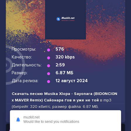
Просмотры:
576
Качество:
320 kbps
Длительность:
2:59
Размер:
6.87 МБ
Дата релиза:
12 август 2024
Скачать песню Musika Xlopa - Sayonara (BID0NCI0N
x MAVER Remix) Сайонара ґов я уже не той
в mp3
(битрейт: 320 кбит/с, размер файла: 6.87 МБ,
продолжительность: 2:59) бесплатно и без подписок
muzkit.net
Would like to send you notifications
Слушать