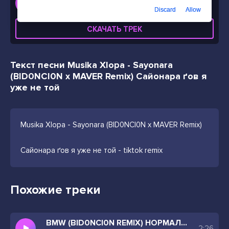
Musika Xlopa - Sayonara (BID0NCI0N x MAVER Remix) Сайонара ґов я уже не той
Discard
Allow
СКАЧАТЬ ТРЕК
Текст песни Musika Xlopa - Sayonara
(BID0NCI0N x MAVER Remix) Сайонара ґов я
уже не той
Musika Xlopa - Sayonara (BID0NCI0N x MAVER Remix)
Сайонара ґов я уже не той - tiktok remix
Похожие треки
BMW (BID0NCI0N REMIX) НОРМАЛЬНО ТУЛИТЬ БМВ
2:26