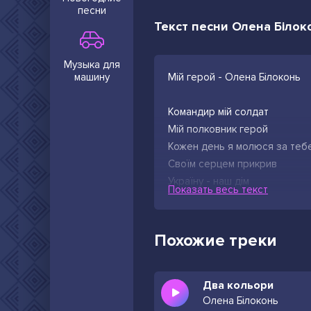
песни
Текст песни Олена Білоко
Музыка для
машину
Мій герой - Олена Білоконь
Командир мій солдат
Мій полковник герой
Кожен день я молюся за теб
Своїм серцем прикрив
Україну - наш дім
Показать весь текст
Я горжусь і пишаюсь за тебе
Похожие треки
Два кольори
Олена Білоконь