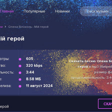
Главная
Популярные
Новинки
ни
Олена Білоконь - Мій герой
ій герой
отры:
605
Скачать песню Олена Бі
во:
320 kbps
герой
в mp3 (битрейт
льность:
3:44
размер фа
продолжительность: 3:4
р:
8.58 МБ
и 
елиза:
11 август 2024
СКА
герой