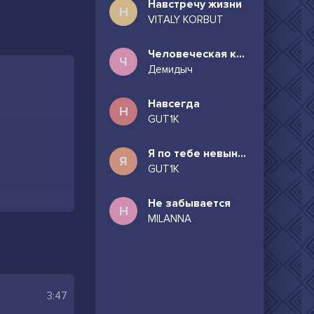
Навстречу жизни
Н
VITALY KORBUT
Человеческая комедия
Ч
Демидыч
Навсегда
Н
GUT1K
Я по тебе невыносимо скучаю
Я
GUT1K
Не забывается
Н
MILANNA
3:47