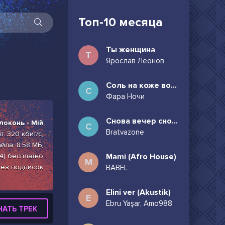
Топ-10 месяца
Ты женщина
Т
Ярослав Леонов
Соль на коже волосы в пучок
С
Фара Ночи
Снова вечер снова дождь может всё таки придёшь
локонь - Мій
С
Bratvazone
: 320 кбит/с,
йла: 8.58 МБ,
4) бесплатно
Mami (Afro House)
M
без подписок
BABEL
Elini ver (Akustik)
E
Ebru Yaşar, Amo988
ЧАТЬ ТРЕК