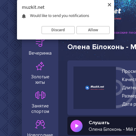
muzkit.net
Would like to send you notifications
Сейчас в
тренде
Discard
Allow
Muzkit.net
Русские и казахские пес
Олена Білоконь - М
Вечеринка
Просм
Золотые
Качест
хиты
Длите
Разме
Дата р
Занятие
спортом
Слушать
Олена Білоконь - Мій 
Новогодние