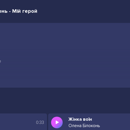
нь - Мій герой
е
Жінка воїн
0:33
Олена Білоконь