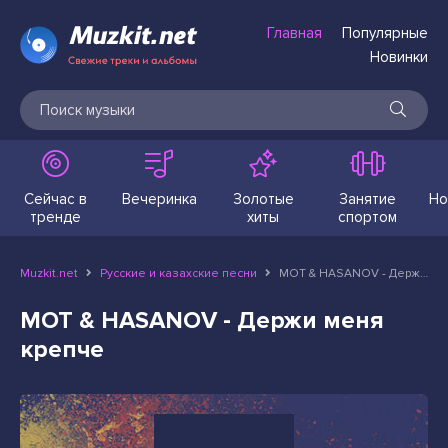
Главная
Популярные
Новинки
Сейчас в
Вечеринка
Золотые
Занятие
Но
тренде
хиты
спортом
Muzkit.net
Русские и казахские песни
МОТ & HASANOV - Держи меня крепче
МОТ & HASANOV - Держи меня
крепче