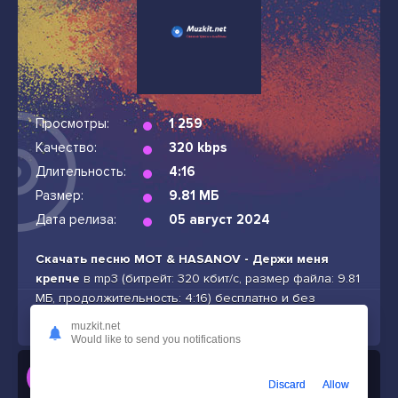
Просмотры:
1 259
Качество:
320 kbps
Длительность:
4:16
Размер:
9.81 МБ
Дата релиза:
05 август 2024
Скачать песню МОТ & HASANOV - Держи меня
крепче
в mp3 (битрейт: 320 кбит/с, размер файла: 9.81
МБ, продолжительность: 4:16) бесплатно и без
подписок
muzkit.net
Would like to send you notifications
Слушать
Discard
Allow
МОТ & HASANOV - Держи меня крепче