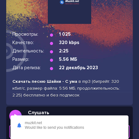
Просмотры:
1 025
Качество:
320 kbps
Длительность:
2:25
Размер:
5.56 МБ
Дата релиза:
22 декабрь 2023
Скачать песню Шайни - С ума
в mp3 (битрейт: 320
кбит/с, размер файла: 5.56 МБ, продолжительность:
2:25) бесплатно и без подписок
Слушать
Шайни - С ума
muzkit.net
Would like to send you notifications
СКАЧАТЬ ТРЕК