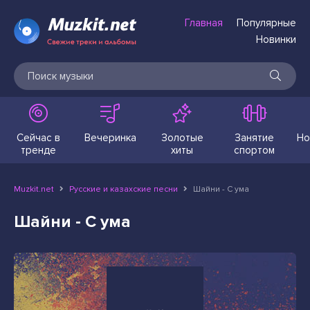
Главная
Популярные
Новинки
Сейчас в
Вечеринка
Золотые
Занятие
Но
тренде
хиты
спортом
Muzkit.net
Русские и казахские песни
Шайни - С ума
Шайни - С ума