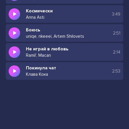
Боль-боль (Стой)
Космически
Меня заменит кто-нибудь другой
3:49
Anna Asti
Друг? Друг, ой
Хотя ещё вчера я был с тобой
Боюсь
2:51
С тобой (Рядом с тобой)
uniqe, nkeeei, Artem Shilovets
Кто-то, но не я (Но не я)
Не играй в любовь
С тобой (С тобой)
2:14
Ramil’, Macan
Кто-то, но не я
Покинула чат
2:53
Клава Кока