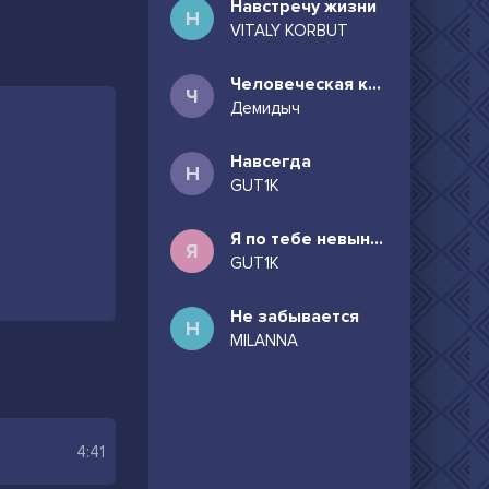
Навстречу жизни
Н
VITALY KORBUT
Человеческая комедия
Ч
Демидыч
Навсегда
Н
GUT1K
Я по тебе невыносимо скучаю
Я
GUT1K
Не забывается
Н
MILANNA
4:41