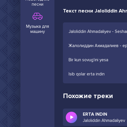
песни
Текст песни Jaloliddin Ah
Музыка для
машину
Jaloliddin Ahmadaliyev - Sesha
Жалолиддин Ахмадалиев - ер
Bir kun sovug'ini yesa
Isib qolar erta indin
Похожие треки
ERTA INDIN
Jaloliddin Ahmadaliyev