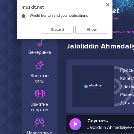
muzkit.net
Would like to send you notifications
Сейчас в
тренде
Discard
Allow
Muzkit.net
Русские и казахские пес
Jaloliddin Ahmadali
Вечеринка
Просм
Золотые
Качест
хиты
Длите
Разме
Дата р
Занятие
спортом
Слушать
Jaloliddin Ahmadaliyev 
Новогодние