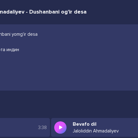
madaliyev - Dushanbani og'ir desa
nbani yomg'ir desa
та индин
Bevafo dil
3:38
Jaloliddin Ahmadaliyev