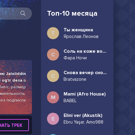
Топ-10 месяца
Ты женщина
Т
Ярослав Леонов
Соль на коже волосы в пучок
С
Фара Ночи
Снова вечер снова дождь может всё таки придёшь
ю Jaloliddin
С
Bratvazone
 og'ir desa
в
бит/с, размер
жительность:
Mami (Afro House)
M
без подписок
BABEL
Elini ver (Akustik)
E
Ebru Yaşar, Amo988
ЧАТЬ ТРЕК