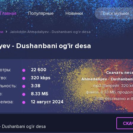
Главная
Популярные
Новинки
ни
Jaloliddin Ahmadaliyev - Dushanbani og'ir desa
yev - Dushanbani og'ir desa
отры:
22 600
Скачать песн
во:
320 kbps
Ahmadaliyev - Dushanbani
льность:
3:38
mp3 (битрейт: 320 к
файла: 8.33 МБ, продол
р:
8.33 МБ
3:38) бесплатно и 
елиза:
12 август 2024
СКА
- Dushanbani og'ir desa