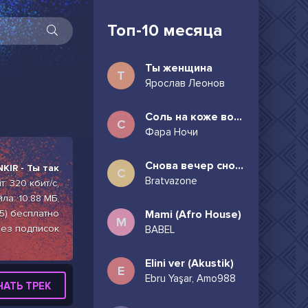
Топ-10 месяца
Ты женщина
Т
Ярослав Леонов
Соль на коже волосы в пучок
С
Фара Ночи
Снова вечер снова дождь может всё таки придёшь
KIR - Ты так
С
Bratvazone
: 320 кбит/с,
ла: 10.88 МБ,
5) бесплатно
Mami (Afro House)
M
без подписок
BABEL
Elini ver (Akustik)
E
Ebru Yaşar, Amo988
ЧАТЬ ТРЕК