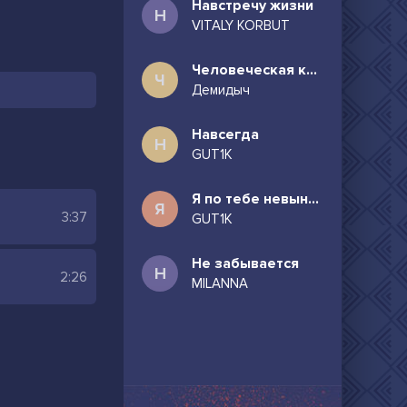
Навстречу жизни
Н
VITALY KORBUT
Человеческая комедия
Ч
Демидыч
Навсегда
Н
GUT1K
Я по тебе невыносимо скучаю
Я
3:37
GUT1K
Не забывается
Н
2:26
MILANNA