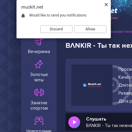
muzkit.net
Would like to send you notifications
Сейчас в
тренде
Discard
Allow
Muzkit.net
Русские и казахские пес
BΛNKIR - Ты так н
Вечеринка
Просм
Золотые
Качест
хиты
Длите
Разме
Дата р
Занятие
спортом
Слушать
BΛNKIR - Ты так нежн
Новогодние