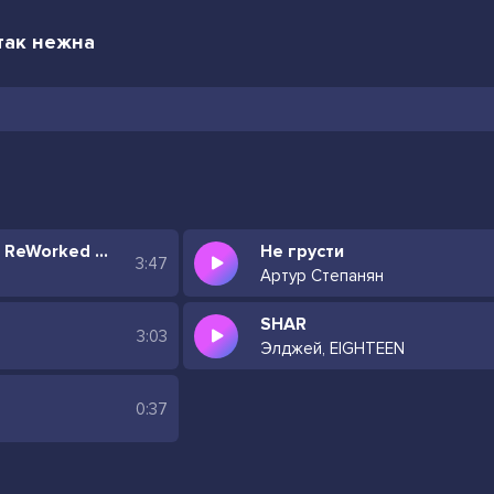
 так нежна
Фантазер (AlexNest ReWorked Cover)
Не грусти
3:47
Артур Степанян
SHAR
3:03
Элджей, EIGHTEEN
0:37