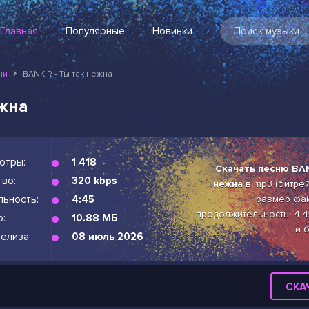
Главная
Популярные
Новинки
ни
BΛNKIR - Ты так нежна
ежна
отры:
1 418
Скачать песню BΛN
во:
320 kbps
нежна
в mp3 (битрейт
льность:
4:45
размер фай
продолжительность: 4:4
р:
10.88 МБ
и 
елиза:
08 июль 2026
СКА
а