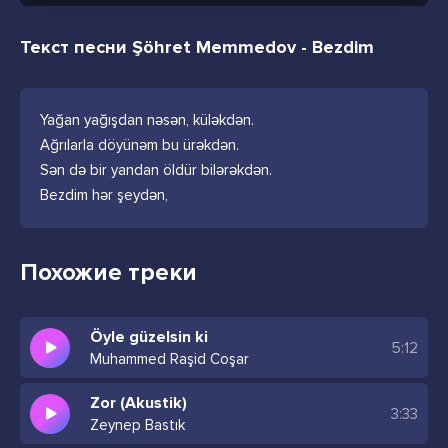
Текст песни Şöhret Memmedov - Bezdim
Yağan yağışdan nəsən, küləkdən.
Ağrılarla döyünəm bu ürəkdən.
Sən də bir yandan öldür bilərəkdən.
Bezdim hər şeydən,
Похожие треки
Öyle güzelsin ki
5:12
Muhammed Raşid Coşar
Zor (Akustik)
3:33
Zeynep Bastık