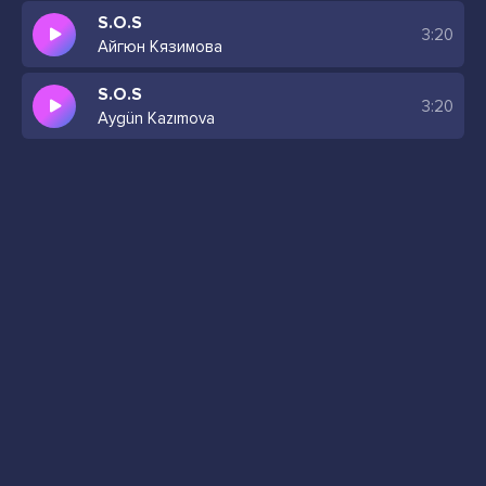
S.O.S
3:20
Айгюн Кязимова
S.O.S
3:20
Aygün Kazımova