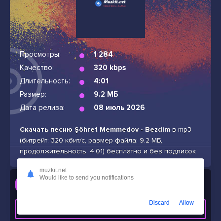
Просмотры:
1 284
Качество:
320 kbps
Длительность:
4:01
Размер:
9.2 МБ
Дата релиза:
08 июль 2026
Скачать песню Şöhret Memmedov - Bezdim
в mp3
(битрейт: 320 кбит/с, размер файла: 9.2 МБ,
продолжительность: 4:01) бесплатно и без подписок
muzkit.net
Слушать
Would like to send you notifications
Şöhret Memmedov - Bezdim
Discard
Allow
СКАЧАТЬ ТРЕК