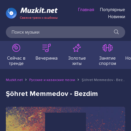
Главная
Популярные
Новинки
Сейчас в
Вечеринка
Золотые
Занятие
Но
тренде
хиты
спортом
Muzkit.net
Русские и казахские песни
Şöhret Memmedov - Bezdim
Şöhret Memmedov - Bezdim