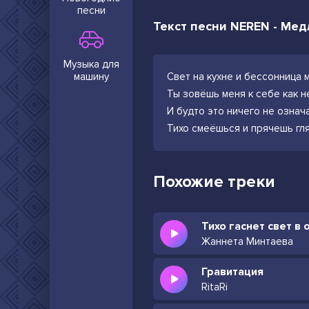
песни
Текст песни NEREN - Ме
Музыка для
машину
Свет на кухне и бессонница 
Ты зовёшь меня к себе как н
И будто это ничего не означ
Тихо смеёшься и прячешь гл
Похожие треки
Тихо гаснет свет в 
Жаннета Минтаева
Гравитация
RitaRi