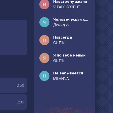
Навстречу жизни
Н
VITALY KORBUT
Человеческая комедия
Ч
Демидыч
Навсегда
Н
GUT1K
Я по тебе невыносимо скучаю
Я
GUT1K
Не забывается
Н
MILANNA
2:50
2:35