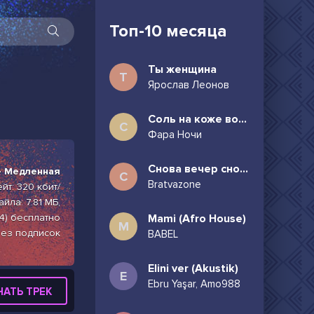
Топ-10 месяца
Ты женщина
Т
Ярослав Леонов
Соль на коже волосы в пучок
С
Фара Ночи
Снова вечер снова дождь может всё таки придёшь
- Медленная
С
Bratvazone
йт: 320 кбит/
йла: 7.81 МБ,
4) бесплатно
Mami (Afro House)
M
без подписок
BABEL
Elini ver (Akustik)
E
Ebru Yaşar, Amo988
ЧАТЬ ТРЕК