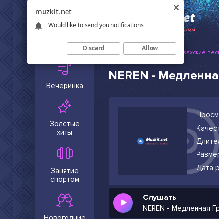
muzkit.net
Would like to send you notifications
Сейчас в
тренде
Discard
Allow
Muzkit.net
Русские и казахские пес
NEREN - Медленна
Вечеринка
Просм
Золотые
Качест
хиты
Длите
Разме
Дата р
Занятие
спортом
Слушать
NEREN - Медленная Г
Новогодние