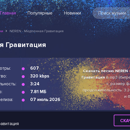
Главная
Популярные
Новинки
ни
NEREN - Медленная Гравитация
я Гравитация
отры:
607
Скачать песню NEREN 
во:
320 kbps
Гравитация
в mp3 (битре
льность:
3:24
с, размер фа
продолжительность: 3:2
р:
7.81 МБ
и 
елиза:
07 июль 2026
СКА
равитация