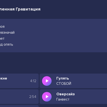
дленная Гравитация
моя
евзначай
ает
яд опять
окне
Гулять
4:12
СТОБОЙ
Оверсайз
2:54
Ганвест