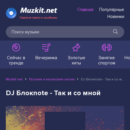
Главная
Популярные
Новинки
Сейчас в
Вечеринка
Золотые
Занятие
Но
тренде
хиты
спортом
Muzkit.net
Русские и казахские песни
DJ Блокnote - Так и со мной
DJ Блокnote - Так и со мной