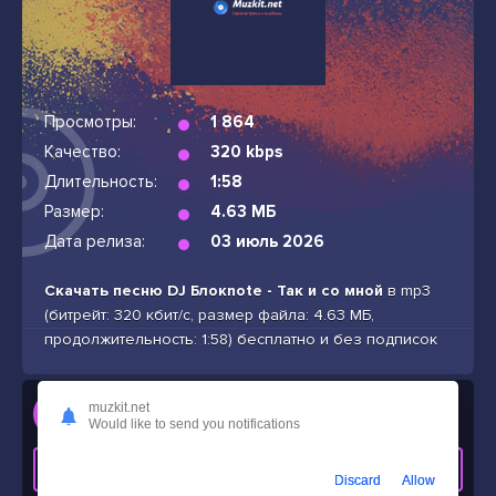
Просмотры:
1 864
Качество:
320 kbps
Длительность:
1:58
Размер:
4.63 МБ
Дата релиза:
03 июль 2026
Скачать песню DJ Блокnote - Так и со мной
в mp3
(битрейт: 320 кбит/с, размер файла: 4.63 МБ,
продолжительность: 1:58) бесплатно и без подписок
Слушать
muzkit.net
Would like to send you notifications
DJ Блокnote - Так и со мной
СКАЧАТЬ ТРЕК
Discard
Allow