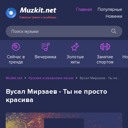
Главная
Популярные
Новинки
Сейчас в
Вечеринка
Золотые
Занятие
Но
тренде
хиты
спортом
Muzkit.net
Русские и казахские песни
Вусал Мирзаев - Ты не просто красива
Вусал Мирзаев - Ты не просто
красива