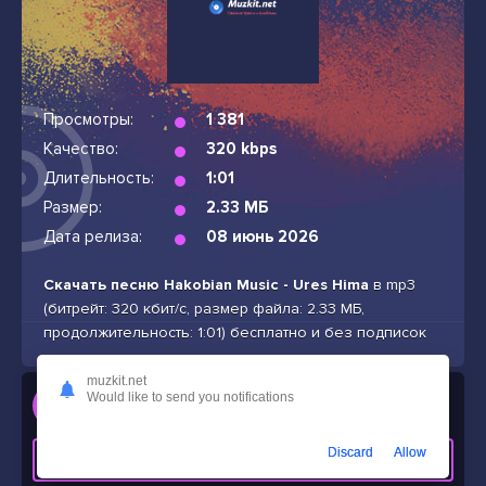
Просмотры:
1 381
Качество:
320 kbps
Длительность:
1:01
Размер:
2.33 МБ
Дата релиза:
08 июнь 2026
Скачать песню Hakobian Music - Ures Hima
в mp3
(битрейт: 320 кбит/с, размер файла: 2.33 МБ,
продолжительность: 1:01) бесплатно и без подписок
muzkit.net
Слушать
Would like to send you notifications
Hakobian Music - Ures Hima
Discard
Allow
СКАЧАТЬ ТРЕК