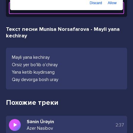
Discard
Allow
СКАЧАТЬ ТРЕК
Текст песни Munisa Norsafarova - Mayli yana
kechiray
Mayli yana kechiray
Orsiz yer bo'lib o'chiray
Yana ketib kuydirsang
Qay devorga bosh uray
Похожие треки
Sənin Ürəyin
2:37
Azer Nasibov