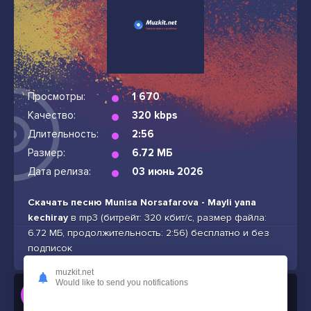
Просмотры:
1 670
Качество:
320 kbps
Длительность:
2:56
Размер:
6.72 МБ
Дата релиза:
03 июнь 2026
Скачать песню Munisa Norsafarova - Mayli yana
kechiray
в mp3 (битрейт: 320 кбит/с, размер файла:
6.72 МБ, продолжительность: 2:56) бесплатно и без
подписок
muzkit.net
Would like to send you notifications
Слушать
Munisa Norsafarova - Mayli yana kechiray