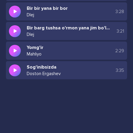
Bir bir yana bir bor
3:28
Dlej
Bir barg tushsa o'rmon yana jim bo'ladi
3:21
Dlej
Yomg'ir
2:29
Mahliyo
Sog'inibsizda
3:35
Doston Ergashev