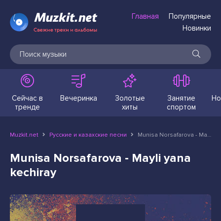
Главная
Популярные
Новинки
Сейчас в
Вечеринка
Золотые
Занятие
Но
тренде
хиты
спортом
Muzkit.net
Русские и казахские песни
Munisa Norsafarova - Mayli yana kechiray
Munisa Norsafarova - Mayli yana
kechiray