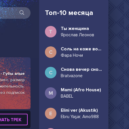
Топ-10 месяца
Ты женщина
Т
Ярослав Леонов
Соль на коже волосы в пучок
С
Фара Ночи
Снова вечер снова дождь может всё таки придёшь
С
 - Губы алые
Bratvazone
бит/с, размер
лжительность:
Mami (Afro House)
M
без подписок
BABEL
Elini ver (Akustik)
E
Ebru Yaşar, Amo988
ЧАТЬ ТРЕК