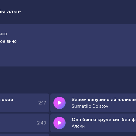
убы алые
кино
хое вино
покой
Зачем капучино ай налива
2:17
Sunnatillo Do'stov
2:40
Алсми