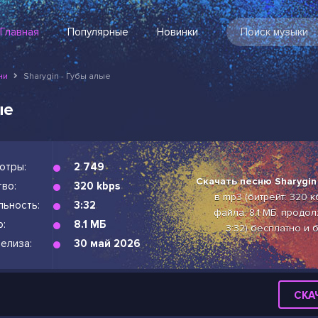
Главная
Популярные
Новинки
ни
Sharygin - Губы алые
ые
отры:
2 749
Скачать песню Sharygin
во:
320 kbps
в mp3 (битрейт: 320 к
льность:
3:32
файла: 8.1 МБ, продо
р:
8.1 МБ
3:32) бесплатно и 
елиза:
30 май 2026
СКА