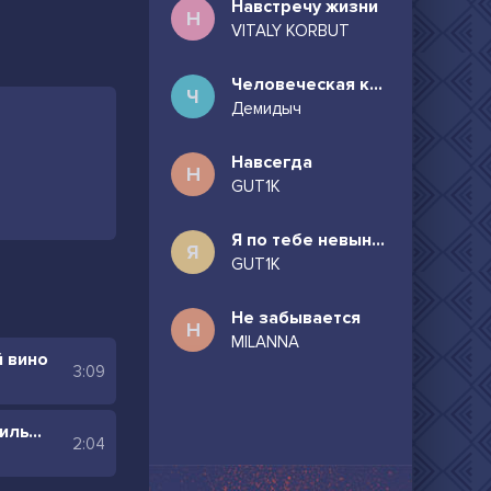
Навстречу жизни
Н
VITALY KORBUT
Человеческая комедия
Ч
Демидыч
Навсегда
Н
GUT1K
Я по тебе невыносимо скучаю
Я
GUT1K
Не забывается
Н
MILANNA
й вино
3:09
Она бинго круче сиг без фильтра
2:04