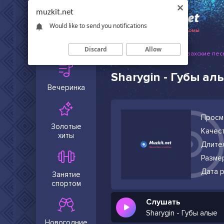
muzkit.net
Would like to send you notifications
Сейчас в
тренде
Discard
Allow
Muzkit.net
Русские и казахские пес
Sharygin - Губы ал
Вечеринка
Просм
Золотые
Качест
хиты
Длите
Разме
Дата р
Занятие
спортом
Слушать
Sharygin - Губы алые
Новогодние