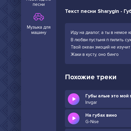
песни
Текст песни Sharygin - Г
Музыка для
машину
Иду на диалог, а ты в немое 
В любви пустыня п пилить су
Твой океан эмоций не изучит
Жаки в кусту, оно бинго
Похожие треки
Губы алые это мой 
Invgar
На губах вино
G-Nise