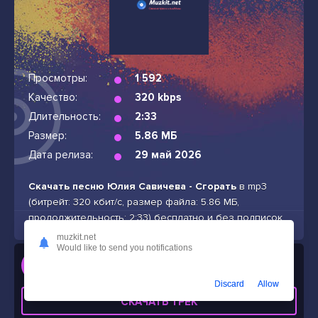
Просмотры:
1 592
Качество:
320 kbps
Длительность:
2:33
Размер:
5.86 МБ
Дата релиза:
29 май 2026
Скачать песню Юлия Савичева - Сгорать
в mp3
(битрейт: 320 кбит/с, размер файла: 5.86 МБ,
продолжительность: 2:33) бесплатно и без подписок
muzkit.net
Would like to send you notifications
Слушать
Юлия Савичева - Сгорать
Discard
Allow
СКАЧАТЬ ТРЕК