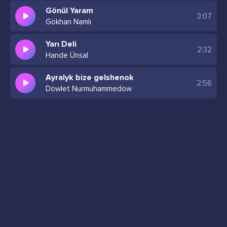
Gönül Yaram
3:07
Gökhan Namlı
Yarı Deli
2:32
Hande Ünsal
Ayralyk bize gelshenok
2:56
Döwlet Nurmuhammedow