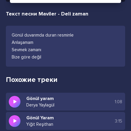
Текст песни Maviler - Deli zaman
Gönül duvarımda duran resminle
Anlaşamam
Sevmek zamanı
Bize göre değil
Похожие треки
Gönül yaram
1:08
Derya Yaylagül
Gönül Yaram
3:15
Yiğit Reşithan