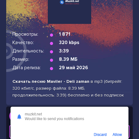
Просмотры:
1 871
Качество:
320 kbps
Длительность:
3:39
Размер:
8.39 МБ
Дата релиза:
29 май 2026
Скачать песню Maviler - Deli zaman
в mp3 (битрейт:
320 кбит/с, размер файла: 8.39 МБ,
продолжительность: 3:39) бесплатно и без подписок
Слушать
muzkit.net
Would like to send you notifications
Maviler - Deli zaman
СКАЧАТЬ ТРЕК
Discard
Allow