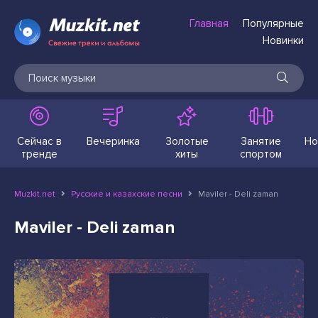
Главная
Популярные
Новинки
Сейчас в
Вечеринка
Золотые
Занятие
Но
тренде
хиты
спортом
Muzkit.net
Русские и казахские песни
Maviler - Deli zaman
Maviler - Deli zaman