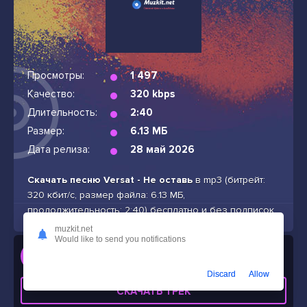
Просмотры:
1 497
Качество:
320 kbps
Длительность:
2:40
Размер:
6.13 МБ
Дата релиза:
28 май 2026
Скачать песню Versat - Не оставь
в mp3 (битрейт:
320 кбит/с, размер файла: 6.13 МБ,
продолжительность: 2:40) бесплатно и без подписок
muzkit.net
Would like to send you notifications
Слушать
Versat - Не оставь
Discard
Allow
СКАЧАТЬ ТРЕК