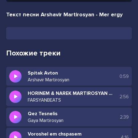
Текст песни Arshavir Martirosyan - Mer ergy
Похожие треки
Spitak Avton
0:59
Arshavir Martirosyan
HORINEM & NAREK MARTIROSYAN (REMIX 2024)
2:56
FARSYANBEATS
Qez Tesnelis
2:39
Gaya Martirosyan
Voroshel em chspasem
4:16