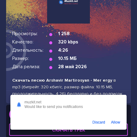
Просмотры:
1 258
Качество:
320 kbps
Длительность:
4:26
Размер:
10.15 МБ
Дата релиза:
28 май 2026
Скачать песню Arshavir Martirosyan - Mer ergy
в
mp3 (битрейт: 320 кбит/с, размер файла: 10.15 МБ,
продолжительность: 4:26) бесплатно и без подписок
muzkit.net
Would like to send you notifications
Слушать
Arshavir Martirosyan - Mer ergy
Discard
Allow
СКАЧАТЬ ТРЕК