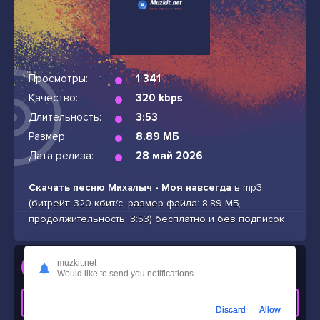
Просмотры:
1 341
Качество:
320 kbps
Длительность:
3:53
Размер:
8.89 МБ
Дата релиза:
28 май 2026
Скачать песню Михалыч - Моя навсегда
в mp3
(битрейт: 320 кбит/с, размер файла: 8.89 МБ,
продолжительность: 3:53) бесплатно и без подписок
Слушать
muzkit.net
Would like to send you notifications
Михалыч - Моя навсегда
СКАЧАТЬ ТРЕК
Discard
Allow