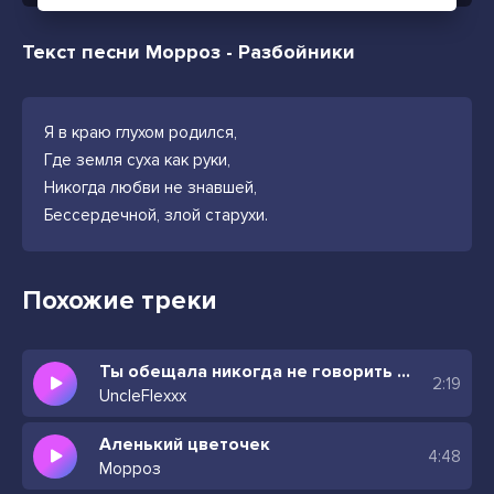
Текст песни Морроз - Разбойники
Я в краю глухом родился,
Где земля суха как руки,
Никогда любви не знавшей,
Бессердечной, злой старухи.
Похожие треки
Ты обещала никогда не говорить мне о любви
2:19
UncleFlexxx
Аленький цветочек
4:48
Морроз