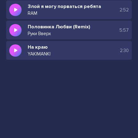
Злой я могу порваться ребята
2:52
RAM
Половинка Любви (Remix)
5:57
Руки Вверх
На краю
2:30
YAKIMANKI