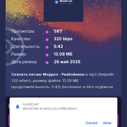
Просмотры:
587
Качество:
320 kbps
Длительность:
5:42
Размер:
13.08 МБ
Дата релиза:
26 май 2026
Скачать песню Морроз - Разбойники
в mp3 (битрейт:
320 кбит/с, размер файла: 13.08 МБ,
продолжительность: 5:42) бесплатно и без подписок
Слушать
muzkit.net
Would like to send you notifications
Морроз - Разбойники
СКАЧАТЬ ТРЕК
Discard
Allow