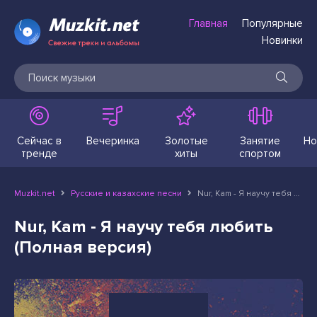
Главная
Популярные
Новинки
Сейчас в
Вечеринка
Золотые
Занятие
Но
тренде
хиты
спортом
Muzkit.net
Русские и казахские песни
Nur, Kam - Я научу тебя любить (Полная версия)
Nur, Kam - Я научу тебя любить
(Полная версия)