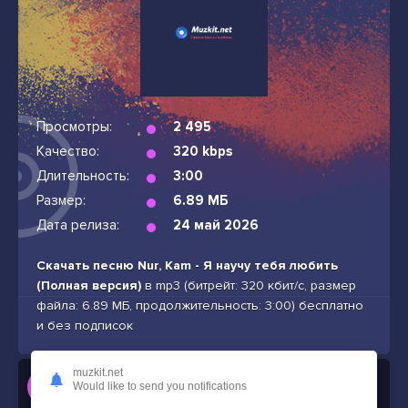
Просмотры:
2 495
Качество:
320 kbps
Длительность:
3:00
Размер:
6.89 МБ
Дата релиза:
24 май 2026
Скачать песню Nur, Kam - Я научу тебя любить
(Полная версия)
в mp3 (битрейт: 320 кбит/с, размер
файла: 6.89 МБ, продолжительность: 3:00) бесплатно
и без подписок
muzkit.net
Слушать
Would like to send you notifications
Nur, Kam - Я научу тебя любить (Полная версия)