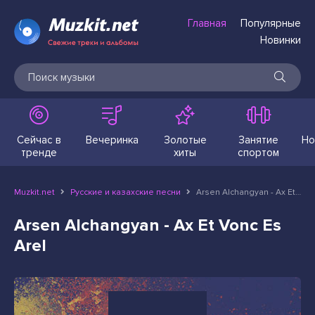
Главная
Популярные
Новинки
Сейчас в
Вечеринка
Золотые
Занятие
Но
тренде
хиты
спортом
Muzkit.net
Русские и казахские песни
Arsen Alchangyan - Ax Et Vonc Es Arel
Arsen Alchangyan - Ax Et Vonc Es
Arel