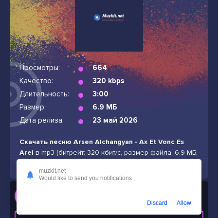
Просмотры:
664
Качество:
320 kbps
Длительность:
3:00
Размер:
6.9 МБ
Дата релиза:
23 май 2026
Скачать песню Arsen Alchangyan - Ax Et Vonc Es
Arel
в mp3 (битрейт: 320 кбит/с, размер файла: 6.9 МБ,
продолжительность: 3:00) бесплатно и без подписок
muzkit.net
Would like to send you notifications
Слушать
Arsen Alchangyan - Ax Et Vonc Es Arel
Discard
Allow