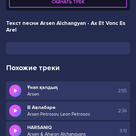
СКАЧАТЬ ТРЕК
Текст песни Arsen Alchangyan - Ax Et Vonc Es
Arel
Похожие треки
Ұнап қалдың
2:55
Arsen
В Авлабаре
2:36
Arsen Petrosov, Leon Petrosov
HARSANIQ
3:13
Arsen & Aharon Alchangyans