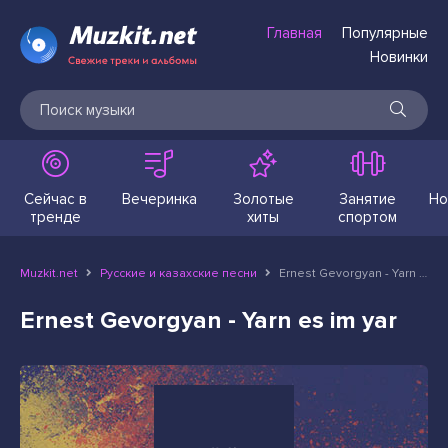
Главная
Популярные
Новинки
Сейчас в
Вечеринка
Золотые
Занятие
Но
тренде
хиты
спортом
Muzkit.net
Русские и казахские песни
Ernest Gevorgyan - Yarn es im yar
Ernest Gevorgyan - Yarn es im yar