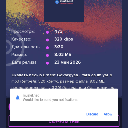
Просмотры:
473
Качество:
320 kbps
Длительность:
3:30
Размер:
8.02 МБ
Дата релиза:
23 май 2026
Скачать песню Ernest Gevorgyan - Yarn es im yar
в
mp3 (битрейт: 320 кбит/с, размер файла: 8.02 МБ,
продолжительность: 3:30) бесплатно и без подписок
muzkit.net
Would like to send you notifications
Слушать
Ernest Gevorgyan - Yarn es im yar
Discard
Allow
СКАЧАТЬ ТРЕК