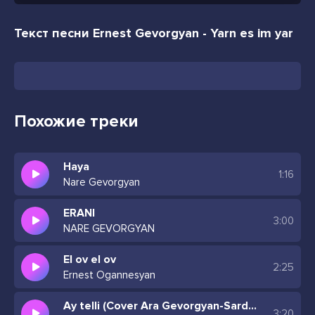
Текст песни Ernest Gevorgyan - Yarn es im yar
Похожие треки
Haya
1:16
Nare Gevorgyan
ERANI
3:00
NARE GEVORGYAN
El ov el ov
2:25
Ernest Ogannesyan
Ay telli (Cover Ara Gevorgyan-Sardarapat)
3:20