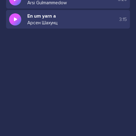
Arsi Gulmammedow
En um yarn a
3:15
Арсен Шахунц