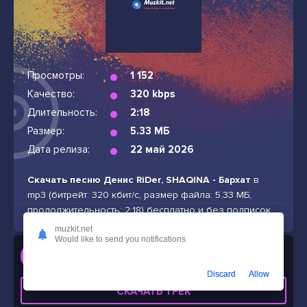
Просмотры:
1 152
Качество:
320 kbps
Длительность:
2:18
Размер:
5.33 МБ
Дата релиза:
22 май 2026
Скачать песню Денис RiDer, SHAQINA - Бархат
в
mp3 (битрейт: 320 кбит/с, размер файла: 5.33 МБ,
продолжительность: 2:18) бесплатно и без подписок
muzkit.net
Would like to send you notifications
Слушать
Денис RiDer, SHAQINA - Бархат
Discard
Allow
СКАЧАТЬ ТРЕК