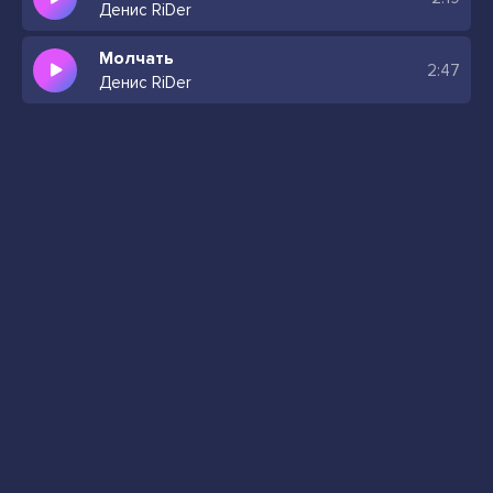
Денис RiDer
Молчать
2:47
Денис RiDer