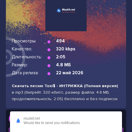
Просмотры:
494
Качество:
320 kbps
Длительность:
2:05
Размер:
4.8 МБ
Дата релиза:
22 май 2026
Скачать песню Toxi$ - ИНТРИЖКА (Полная версия)
в mp3 (битрейт: 320 кбит/с, размер файла: 4.8 МБ,
продолжительность: 2:05) бесплатно и без подписок
Слушать
muzkit.net
Toxi$ - ИНТРИЖКА (Полная версия)
Would like to send you notifications