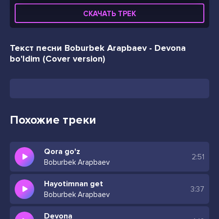
СКАЧАТЬ ТРЕК
Текст песни Boburbek Arapbaev - Devona
bo'ldim (Cover version)
Похожие треки
Qora go'z
2:51
Boburbek Arapbaev
Hayotimnan get
3:37
Boburbek Arapbaev
Devona