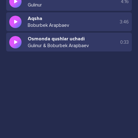
4:16
Gulinur
Aqsha
3:46
Boburbek Arapbaev
Osmonda qushlar uchadi
0:33
Gulinur & Boburbek Arapbaev