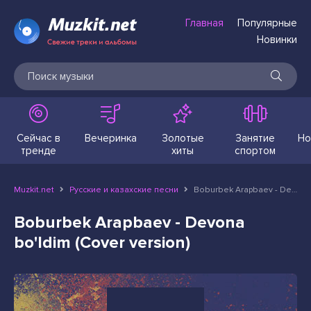
Главная
Популярные
Новинки
Сейчас в
Вечеринка
Золотые
Занятие
Но
тренде
хиты
спортом
Muzkit.net
Русские и казахские песни
Boburbek Arapbaev - Devona bo'ldim (Cover version)
Boburbek Arapbaev - Devona
bo'ldim (Cover version)