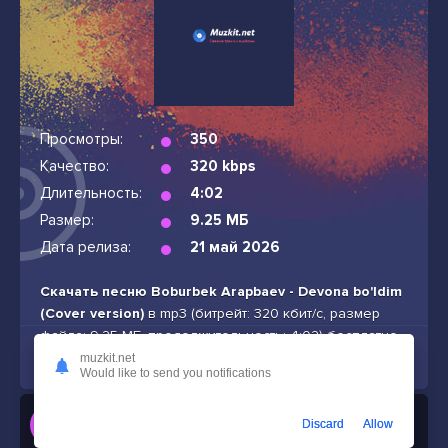
Просмотры:
350
Качество:
320 kbps
Длительность:
4:02
Размер:
9.25 МБ
Дата релиза:
21 май 2026
Скачать песню Boburbek Arapbaev - Devona bo'ldim
(Cover version)
в mp3 (битрейт: 320 кбит/с, размер
файла: 9.25 МБ, продолжительность: 4:02) бесплатно
и без подписок
muzkit.net
Would like to send you notifications
Слушать
Discard
Allow
Boburbek Arapbaev - Devona bo'ldim (Cover version)