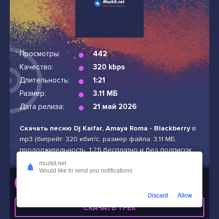
Просмотры:
442
Качество:
320 kbps
Длительность:
1:21
Размер:
3.11 МБ
Дата релиза:
21 май 2026
Скачать песню Dj Kaifar, Amaya Roma - Blackberry
в
mp3 (битрейт: 320 кбит/с, размер файла: 3.11 МБ,
продолжительность: 1:21) бесплатно и без подписок
muzkit.net
Would like to send you notifications
Слушать
Dj Kaifar, Amaya Roma - Blackberry
Discard
Allow
СКАЧАТЬ ТРЕК