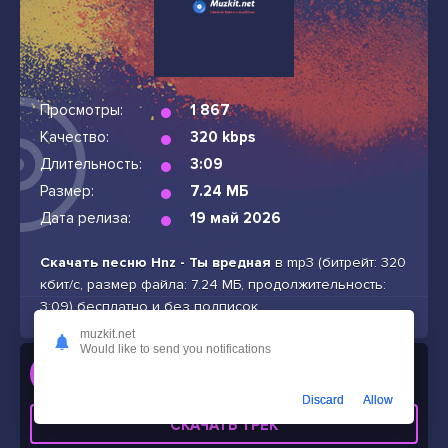
Просмотры:
1 867
Качество:
320 kbps
Длительность:
3:09
Размер:
7.24 МБ
Дата релиза:
19 май 2026
Скачать песню Hnz - Ты вредная
в mp3 (битрейт: 320
кбит/с, размер файла: 7.24 МБ, продолжительность:
3:09) бесплатно и без подписок
muzkit.net
Would like to send you notifications
Слушать
Hnz - Ты вредная
Discard
Allow
СКАЧАТЬ ТРЕК