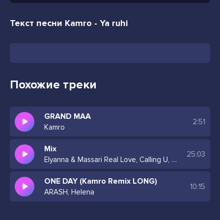
Текст песни Kamro - Ya ruhi
Похожие треки
GRAND MAA
2:51
Kamro
Mix
25:03
Elyanna & Massari Real Love, Calling U, Emin Nilsen Clone, Kamro, HilalDeep & RILTIM Remix
ONE DAY (Kamro Remix LONG)
10:15
ARASH, Helena