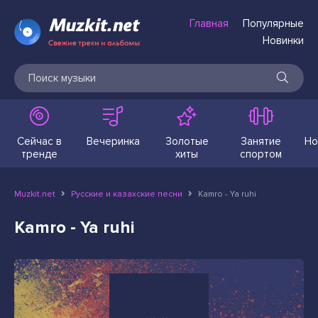
Главная
Популярные
Новинки
Сейчас в
Вечеринка
Золотые
Занятие
Но
тренде
хиты
спортом
Muzkit.net
Русские и казахские песни
Kamro - Ya ruhi
Kamro - Ya ruhi