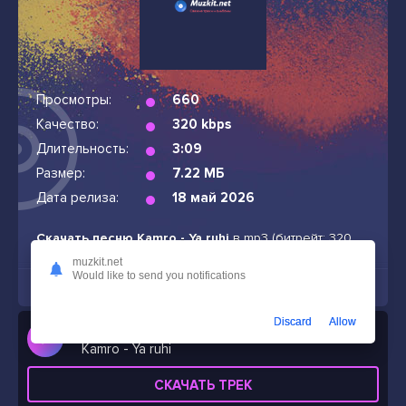
Просмотры:
660
Качество:
320 kbps
Длительность:
3:09
Размер:
7.22 МБ
Дата релиза:
18 май 2026
Скачать песню Kamro - Ya ruhi
в mp3 (битрейт: 320
кбит/с, размер файла: 7.22 МБ, продолжительность:
muzkit.net
Would like to send you notifications
3:09) бесплатно и без подписок
Discard
Allow
Слушать
Kamro - Ya ruhi
СКАЧАТЬ ТРЕК