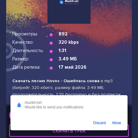
Просмотры:
892
Качество:
320 kbps
Длительность:
1:31
Размер:
3.49 МБ
Дата релиза:
17 май 2026
Скачать песню Hovos - Ошиблась снова
в mp3
(битрейт: 320 кбит/с, размер файла: 3.49 МБ,
продолжительность: 1:31) бесплатно и без подписок
muzkit.net
Would like to send you notifications
Слушать
Hovos - Ошиблась снова
Discard
Allow
СКАЧАТЬ ТРЕК