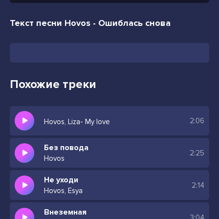
Текст песни Hovos - Ошиблась снова
Похожие треки
2:06
Hovos, Liza- My love
Без повода
2:25
Hovos
Не уходи
2:14
Hovos, Esya
Внеземная
3:04