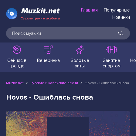
Главная
Популярные
Новинки
Сейчас в
Вечеринка
Золотые
Занятие
Но
тренде
хиты
спортом
Muzkit.net
Русские и казахские песни
Hovos - Ошиблась снова
Hovos - Ошиблась снова