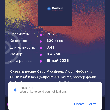
Просмотры:
765
Качество:
320 kbps
Длительность:
3:41
Размер:
8.45 МБ
Дата релиза:
15 май 2026
Скачать песню Стас Михайлов, Люся Чеботина -
ОБНИМАЙ
в mp3 (битрейт: 320 кбит/с, размер файла:
8.45 МБ, продолжительность: 3:41) бесплатно и без
подписок
muzkit.net
Would like to send you notifications
Слушать
Discard
Allow
Стас Михайлов, Люся Чеботина - ОБНИМАЙ