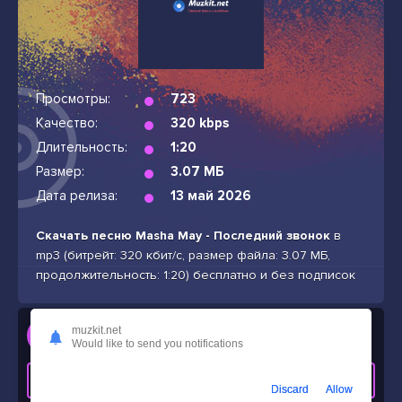
Просмотры:
723
Качество:
320 kbps
Длительность:
1:20
Размер:
3.07 МБ
Дата релиза:
13 май 2026
Скачать песню Masha May - Последний звонок
в
mp3 (битрейт: 320 кбит/с, размер файла: 3.07 МБ,
продолжительность: 1:20) бесплатно и без подписок
Слушать
muzkit.net
Would like to send you notifications
Masha May - Последний звонок
СКАЧАТЬ ТРЕК
Discard
Allow