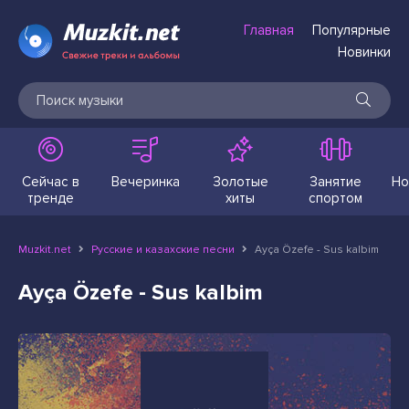
Главная
Популярные
Новинки
Сейчас в
Вечеринка
Золотые
Занятие
Но
тренде
хиты
спортом
Muzkit.net
Русские и казахские песни
Ayça Özefe - Sus kalbim
Ayça Özefe - Sus kalbim