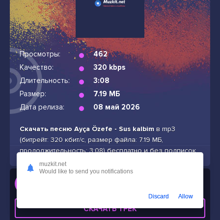
Просмотры:
462
Качество:
320 kbps
Длительность:
3:08
Размер:
7.19 МБ
Дата релиза:
08 май 2026
Скачать песню Ayça Özefe - Sus kalbim
в mp3
(битрейт: 320 кбит/с, размер файла: 7.19 МБ,
продолжительность: 3:08) бесплатно и без подписок
muzkit.net
Would like to send you notifications
Слушать
Ayça Özefe - Sus kalbim
Discard
Allow
СКАЧАТЬ ТРЕК