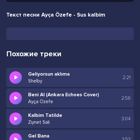
Текст песни Ayça Özefe - Sus kalbim
Похожие треки
Geliyorsun aklıma
2:21
Shelby
Beni Al (Ankara Echoes Cover)
2:56
Ayça Özefe
Kalbim Tatilde
3:04
Ziynet Sali
Gel Bana
3:53