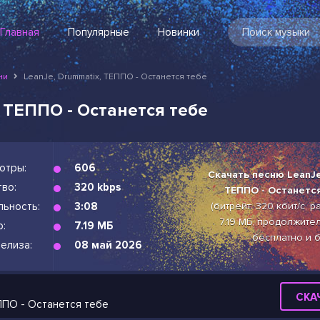
Главная
Популярные
Новинки
ни
LeanJe, Drummatix, ТЕППО - Останется тебе
, ТЕППО - Останется тебе
отры:
606
Скачать песню LeanJe
во:
320 kbps
ТЕППО - Останетс
льность:
3:08
(битрейт: 320 кбит/с, 
7.19 МБ, продолжител
р:
7.19 МБ
бесплатно и 
елиза:
08 май 2026
СКА
ЕППО - Останется тебе