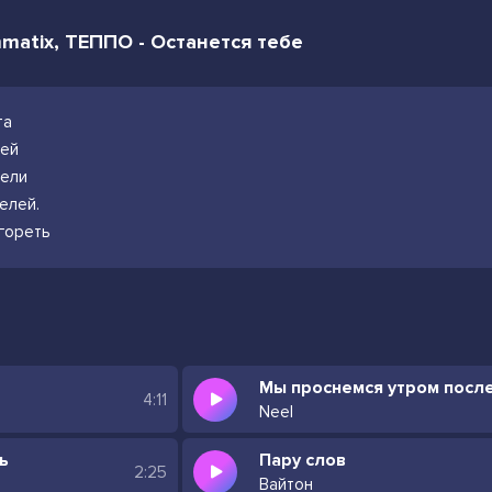
mmatix, ТЕППО - Останется тебе
та
тей
тели
елей.
 гореть
4:11
Neel
ь
Пару слов
2:25
Вайтон