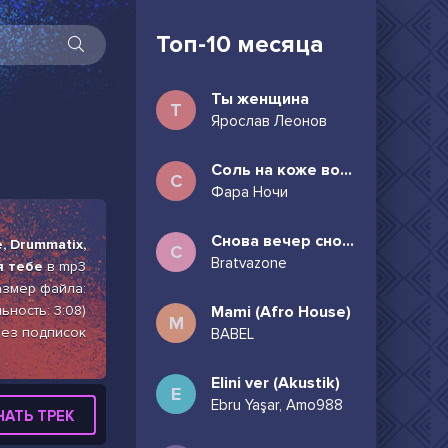
Топ-10 месяца
Ты женщина
Т
Ярослав Леонов
Соль на коже волосы в пучок
С
Фара Ночи
Снова вечер снова дождь может всё таки придёшь
, Drummatix,
С
Bratvazone
я тебе
в mp3
размер файла:
ьность: 3:08)
Mami (Afro House)
M
без подписок
BABEL
Elini ver (Akustik)
E
Ebru Yaşar, Amo988
ЧАТЬ ТРЕК