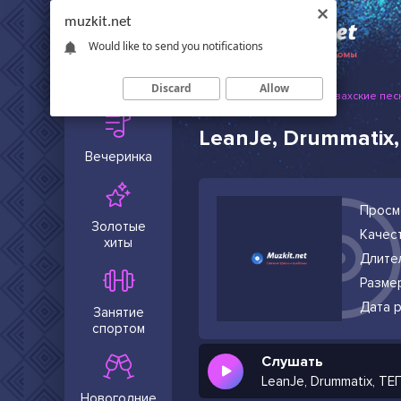
muzkit.net
Would like to send you notifications
Сейчас в
тренде
Discard
Allow
Muzkit.net
Русские и казахские пес
LeanJe, Drummatix
Вечеринка
Просм
Золотые
Качест
хиты
Длите
Разме
Дата р
Занятие
спортом
Слушать
LeanJe, Drummatix, Т
Новогодние