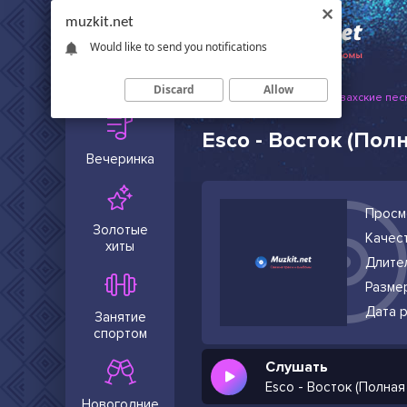
muzkit.net
Would like to send you notifications
Сейчас в
тренде
Discard
Allow
Muzkit.net
Русские и казахские пес
Esco - Восток (Пол
Вечеринка
Просм
Золотые
Качест
хиты
Длите
Разме
Дата р
Занятие
спортом
Слушать
Esco - Восток (Полная
Новогодние