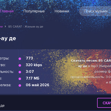
Главная
Популярные
Новинки
ни
85 CARAT - Жаным-ау де
ау де
отры:
773
Скачать песню 85 CAR
во:
320 kbps
ау де
в mp3 (битрейт
льность:
3:07
размер фа
продолжительность: 3:0
р:
7.17 МБ
и 
елиза:
06 май 2026
СКА
 де