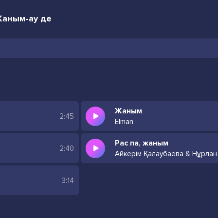
Жаным-ау де
Жаным
2:45
Elman
Рас па, жаным
2:40
3:14