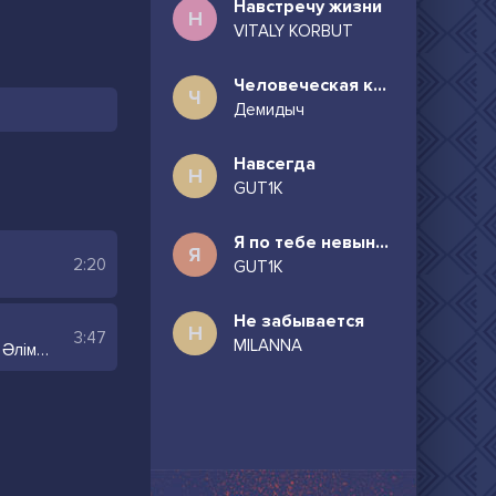
Навстречу жизни
Н
VITALY KORBUT
Человеческая комедия
Ч
Демидыч
Навсегда
Н
GUT1K
Я по тебе невыносимо скучаю
Я
2:20
GUT1K
Не забывается
Н
3:47
MILANNA
Айкерім Қалаубаева & Нұрлан Әлімжанов