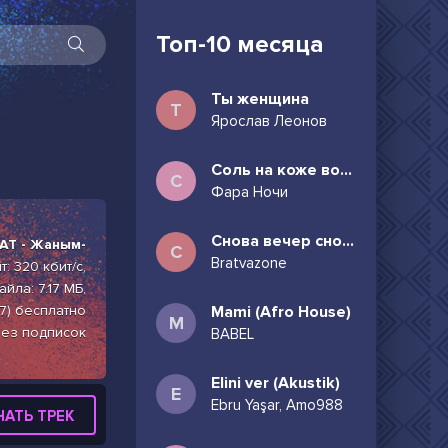
Топ-10 месяца
Ты женщина
Т
Ярослав Леонов
Соль на коже волосы в пучок
С
Фара Ночи
Снова вечер снова дождь может всё таки придёшь
AT - Жаным-
С
Bratvazone
: 320 кбит/с,
йла: 7.17 МБ,
7) бесплатно
Mami (Afro House)
M
без подписок
BABEL
Elini ver (Akustik)
E
Ebru Yaşar, Amo988
ЧАТЬ ТРЕК