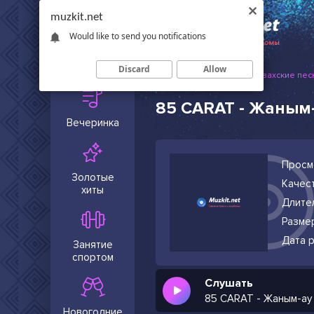
muzkit.net
Would like to send you notifications
Сейчас в
тренде
Discard
Allow
Muzkit.net
Русские и казахские пес
85 CARAT - Жаным-
Вечеринка
Просм
Золотые
Качест
хиты
Длите
Разме
Дата р
Занятие
спортом
Слушать
85 CARAT - Жаным-ау
Новогодние