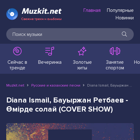
Главная
Популярные
Новинки
Сейчас в
Вечеринка
Золотые
Занятие
Но
тренде
хиты
спортом
Muzkit.net
Русские и казахские песни
Diana Ismail, Бауыржан Ретбаев - Өмірде солай (COVER SHOW)
Diana Ismail, Бауыржан Ретбаев -
Өмірде солай (COVER SHOW)