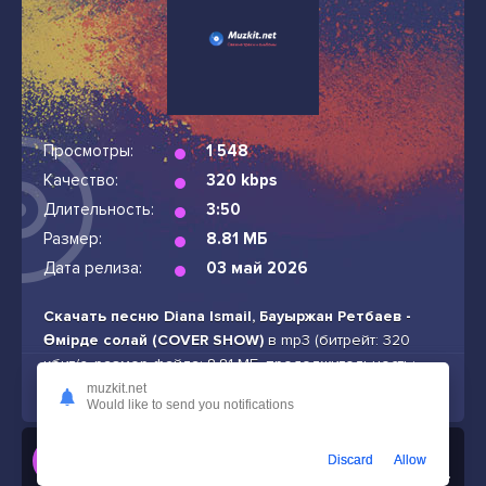
Просмотры:
1 548
Качество:
320 kbps
Длительность:
3:50
Размер:
8.81 МБ
Дата релиза:
03 май 2026
Скачать песню Diana Ismail, Бауыржан Ретбаев -
Өмірде солай (COVER SHOW)
в mp3 (битрейт: 320
кбит/с, размер файла: 8.81 МБ, продолжительность:
3:50) бесплатно и без подписок
muzkit.net
Would like to send you notifications
Слушать
Discard
Allow
Diana Ismail, Бауыржан Ретбаев - Өмірде солай (COVER SHOW)